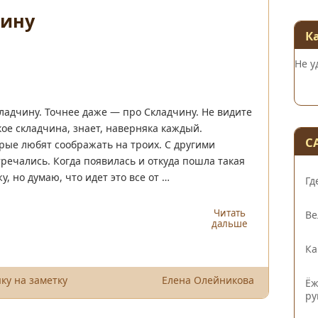
чину
К
Не у
ладчину. Точнее даже — про Складчину. Не видите
ое складчина, знает, наверняка каждый.
С
ые любят соображать на троих. С другими
речались. Когда появилась и откуда пошла такая
, но думаю, что идет это все от …
Гд
Читать
Ве
дальше
Ка
ку на заметку
Елена Олейникова
Ёж
ру