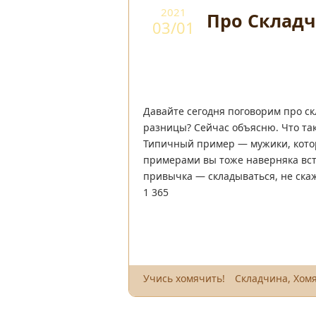
2021
Про Склад
03/01
Давайте сегодня поговорим про ск
разницы? Сейчас объясню. Что так
Типичный пример — мужики, котор
примерами вы тоже наверняка вст
привычка — складываться, не скажу
1 365
Учись хомячить!
Складчина
,
Хомя