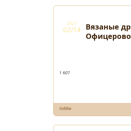
2021
Вязаные д
02/14
Офицеров
1 607
Хобби