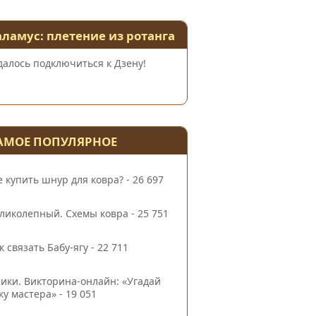
аламус: плетение из ротанга
далось подключиться к Дзену!
АМОЕ ПОПУЛЯРНОЕ
е купить шнур для ковра?
- 26 697
ликолепный. Схемы ковра
- 25 751
к связать Бабу-ягу
- 22 711
ики. Викторина-онлайн: «Угадай
ку мастера»
- 19 051