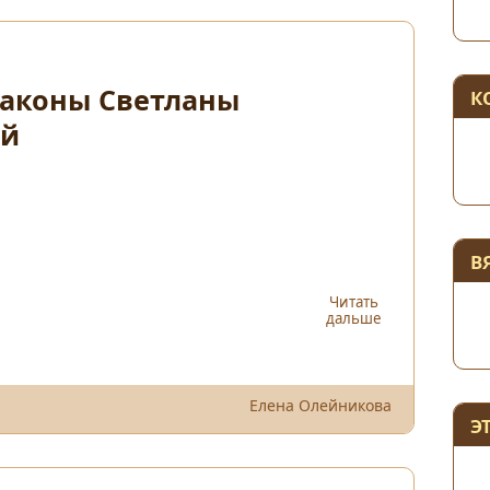
раконы Светланы
К
ой
В
Читать
дальше
Елена Олейникова
Э