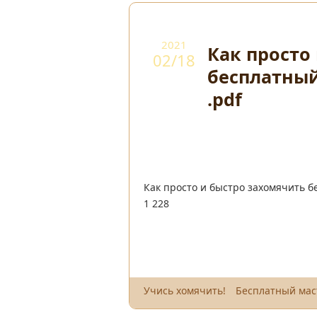
2021
Как просто
02/18
бесплатный
.pdf
Как просто и быстро захомячить б
1 228
Учись хомячить!
Бесплатный мас