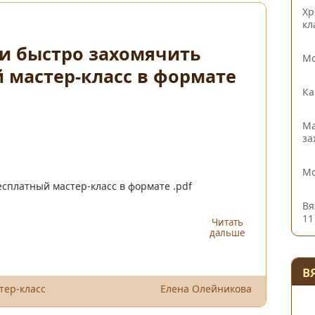
Хр
кл
 и быстро захомячить
Мо
 мастер-класс в формате
Ка
Ма
за
Мо
есплатный мастер-класс в формате .pdf
Вя
11
Читать
дальше
В
тер-класс
Елена Олейникова