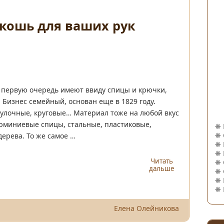
кошь для ваших рук
 в первую очередь имеют ввиду спицы и крючки,
 Бизнес семейный, основан еще в 1829 году.
улочные, круговые… Материал тоже на любой вкус
юминиевые спицы, стальные, пластиковые,
❋
❋
дерева. То же самое …
❋
❋
Читать
❋
дальше
❋
❋
❋
Елена Олейникова