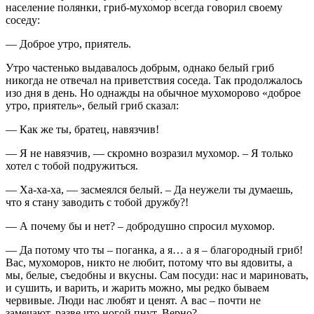
население полянки, гриб-мухомор всегда говорил своему
соседу:
— Доброе утро, приятель.
Утро частенько выдавалось добрым, однако белый гриб
никогда не отвечал на приветствия соседа. Так продолжалось
изо дня в день. Но однажды на обычное мухоморово «доброе
утро, приятель», белый гриб сказал:
— Как же ты, братец, навязчив!
— Я не навязчив, — скромно возразил мухомор. – Я только
хотел с тобой подружиться.
— Ха-ха-ха, — засмеялся белый. – Да неужели ты думаешь,
что я стану заводить с тобой дружбу?!
— А почему бы и нет? – добродушно спросил мухомор.
— Да потому что ты – поганка, а я… а я – благородный гриб!
Вас, мухоморов, никто не любит, потому что вы ядовиты, а
мы, белые, съедобны и вкусны. Сам посуди: нас и мариновать,
и сушить, и варить, и жарить можно, мы редко бываем
червивые. Люди нас любят и ценят. А вас – почти не
замечают, разве что ногой пнут. Верно?