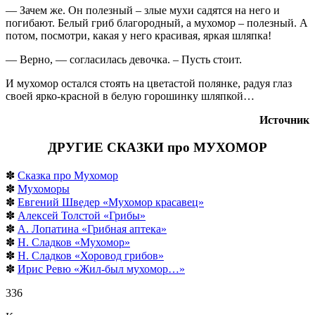
— Зачем же. Он полезный – злые мухи садятся на него и
погибают. Белый гриб благородный, а мухомор – полезный. А
потом, посмотри, какая у него красивая, яркая шляпка!
— Верно, — согласилась девочка. – Пусть стоит.
И мухомор остался стоять на цветастой полянке, радуя глаз
своей ярко-красной в белую горошинку шляпкой…
Источник
ДРУГИЕ СКАЗКИ про МУХОМОР
✽
Сказка про Мухомор
✽
Мухоморы
✽
Евгений Шведер «Мухомор красавец»
✽
Алексей Толстой «Грибы»
✽
А. Лопатина «Грибная аптека»
✽
Н. Сладков «Мухомор»
✽
Н. Сладков «Хоровод грибов»
✽
Ирис Ревю «Жил-был мухомор…»
336