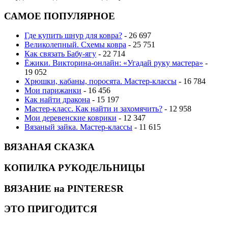
САМОЕ ПОПУЛЯРНОЕ
Где купить шнур для ковра?
- 26 697
Великолепный. Схемы ковра
- 25 751
Как связать Бабу-ягу
- 22 714
Ёжики. Викторина-онлайн: «Угадай руку мастера»
-
19 052
Хрюшки, кабаны, поросята. Мастер-классы
- 16 784
Мои парижанки
- 16 456
Как найти дракона
- 15 197
Мастер-класс. Как найти и захомячить?
- 12 958
Мои деревенские коврики
- 12 347
Вязаный зайка. Мастер-классы
- 11 615
ВЯЗАНАЯ СКАЗКА
КОПИЛКА РУКОДЕЛЬНИЦЫ
ВЯЗАНИЕ на PINTERESR
ЭТО ПРИГОДИТСЯ