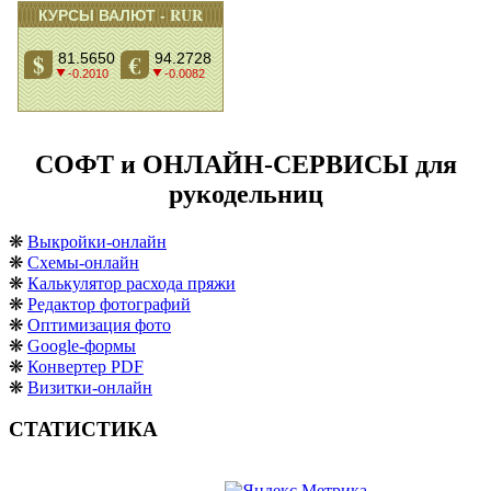
СОФТ и ОНЛАЙН-СЕРВИСЫ для
рукодельниц
❋
Выкройки-онлайн
❋
Схемы-онлайн
❋
Калькулятор расхода пряжи
❋
Редактор фотографий
❋
Оптимизация фото
❋
Google-формы
❋
Конвертер PDF
❋
Визитки-онлайн
СТАТИСТИКА