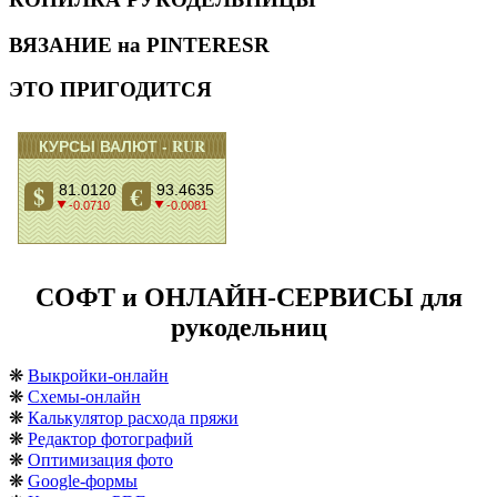
ВЯЗАНИЕ на PINTERESR
ЭТО ПРИГОДИТСЯ
СОФТ и ОНЛАЙН-СЕРВИСЫ для
рукодельниц
❋
Выкройки-онлайн
❋
Схемы-онлайн
❋
Калькулятор расхода пряжи
❋
Редактор фотографий
❋
Оптимизация фото
❋
Google-формы