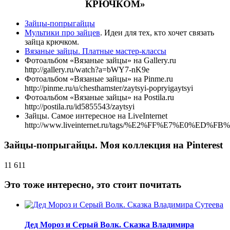
КРЮЧКОМ»
Зайцы-попрыгайцы
Мультики про зайцев
. Идеи для тех, кто хочет связать
зайца крючком.
Вязаные зайцы. Платные мастер-классы
Фотоальбом «Вязаные зайцы» на Gallery.ru
http://gallery.ru/watch?a=bWY7-nK9e
Фотоальбом «Вязаные зайцы» на Pinme.ru
http://pinme.ru/u/chesthamster/zaytsyi-popryigaytsyi
Фотоальбом «Вязаные зайцы» на Postila.ru
http://postila.ru/id5855543/zaytsyi
Зайцы. Самое интересное на LiveInternet
http://www.liveinternet.ru/tags/%E2%FF%E7%E0%ED%F
Зайцы-попрыгайцы. Моя коллекция на Pinterest
11 611
Это тоже интересно, это стоит почитать
Дед Мороз и Серый Волк. Сказка Владимира