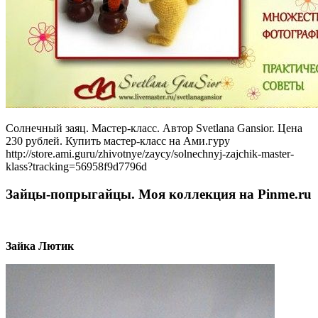
Солнечный заяц. Мастер-класс. Автор Svetlana Gansior. Цена
230 рублей. Купить мастер-класс на Ами.гуру
http://store.ami.guru/zhivotnye/zaycy/solnechnyj-zajchik-master-
klass?tracking=56958f9d7796d
Зайцы-попрыгайцы. Моя коллекция на Pinme.ru
Зайка Лютик