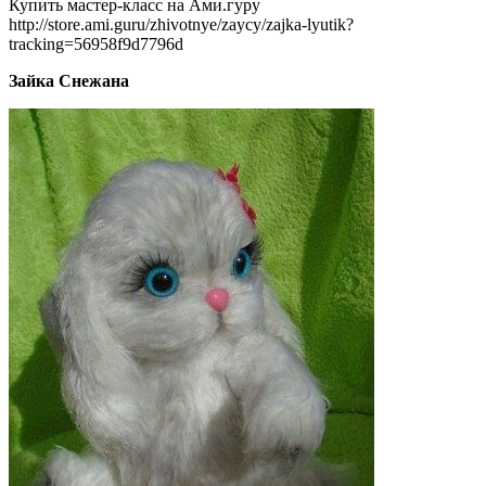
Купить мастер-класс на Ами.гуру
http://store.ami.guru/zhivotnye/zaycy/zajka-lyutik?
tracking=56958f9d7796d
Зайка Снежана