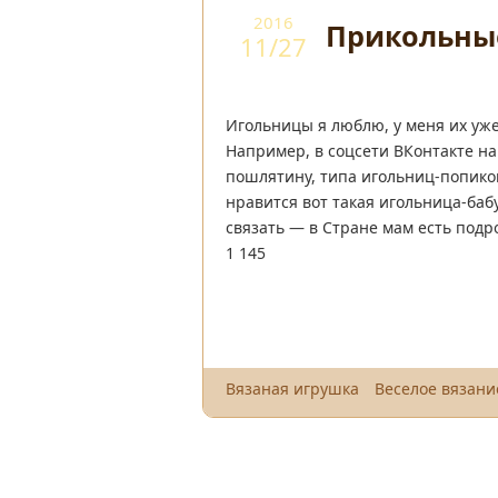
2016
Прикольны
11/27
Игольницы я люблю, у меня их уже
Например, в соцсети ВКонтакте на
пошлятину, типа игольниц-попиков
нравится вот такая игольница-баб
связать — в Стране мам есть подр
1 145
Вязаная игрушка
Веселое вязани