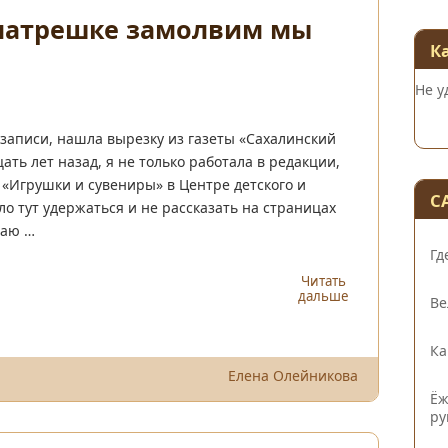
 матрешке замолвим мы
К
Не у
записи, нашла вырезку из газеты «Сахалинский
цать лет назад, я не только работала в редакции,
 «Игрушки и сувениры» в Центре детского и
С
ло тут удержаться и не рассказать на страницах
гаю …
Гд
Читать
дальше
Ве
Ка
Елена Олейникова
Ёж
ру