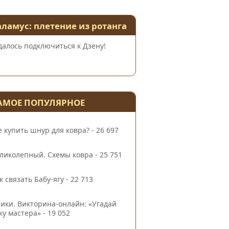
аламус: плетение из ротанга
далось подключиться к Дзену!
АМОЕ ПОПУЛЯРНОЕ
е купить шнур для ковра?
- 26 697
ликолепный. Схемы ковра
- 25 751
к связать Бабу-ягу
- 22 713
ики. Викторина-онлайн: «Угадай
ку мастера»
- 19 052