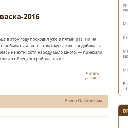
Хр
кл
васка-2016
Мо
Ка
ьце в этом году проходил уже в пятый раз. Ни на
 побывать, а вот в этом году все же сподобилась.
Ма
алась не ахти, хотя народу было много, — приехали
за
олько с Елецкого района, но и с …
Мо
Читать
дальше
Вя
11
Елена Олейникова
В