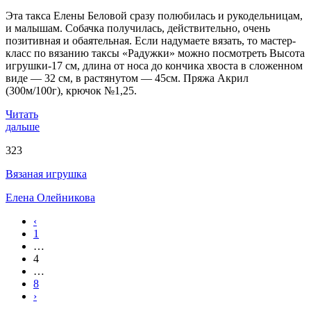
Эта такса Елены Беловой сразу полюбилась и рукодельницам,
и малышам. Собачка получилась, действительно, очень
позитивная и обаятельная. Если надумаете вязать, то мастер-
класс по вязанию таксы «Радужки» можно посмотреть Высота
игрушки-17 см, длина от носа до кончика хвоста в сложенном
виде — 32 см, в растянутом — 45см. Пряжа Акрил
(300м/100г), крючок №1,25.
Читать
дальше
323
Вязаная игрушка
Елена Олейникова
‹
1
…
4
…
8
›