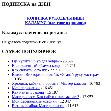
ПОДПИСКА на ДЗЕН
КОПИЛКА РУКОДЕЛЬНИЦЫ
КАЛАМУС (плетение из ротанга)
Каламус: плетение из ротанга
Не удалось подключиться к Дзену!
САМОЕ ПОПУЛЯРНОЕ
Где купить шнур для ковра?
- 26 697
Великолепный. Схемы ковра
- 25 751
Как связать Бабу-ягу
- 22 711
Ёжики. Викторина-онлайн: «Угадай руку мастера»
-
19 051
Хрюшки, кабаны, поросята. Мастер-классы
- 16 783
Мои парижанки
- 16 451
Как найти дракона
- 15 197
Мастер-класс. Как найти и захомячить?
- 12 953
Мои деревенские коврики
- 12 347
Вязаный зайка. Мастер-классы
- 11 613