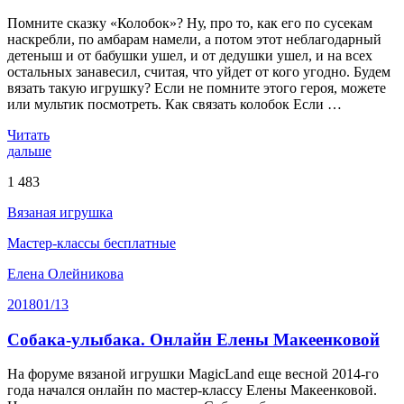
Помните сказку «Колобок»? Ну, про то, как его по сусекам
наскребли, по амбарам намели, а потом этот неблагодарный
детеныш и от бабушки ушел, и от дедушки ушел, и на всех
остальных занавесил, считая, что уйдет от кого угодно. Будем
вязать такую игрушку? Если не помните этого героя, можете
или мультик посмотреть. Как связать колобок Если …
Читать
дальше
1 483
Вязаная игрушка
Мастер-классы бесплатные
Елена Олейникова
2018
01/13
Собака-улыбака. Онлайн Елены Макеенковой
На форуме вязаной игрушки MagicLand еще весной 2014-го
года начался онлайн по мастер-классу Елены Макеенковой.