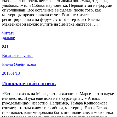
Назывался он очень весело — «Собака обнимака, задавака,
улыбака…» или Собака-марионетка. Первый этап на форуме
опубликован. Все остальные высылали после того, как
мастерицы предоставляли отчет. Если не хотите
регистрироваться на форуме, этот мастер-класс Елены
Макеенковой можно купить на Ярмарке мастеров. …
Читать
дальше
841
Вязаная игрушка
Елена Олейникова
2018
01/13
Инопланетный слизень
«Есть ли жизнь на Марсе, нет ли жизни на Марсе — это науке
неизвестно. Наука еще пока не в курсе дела…» А нам,
рукодельницам, известно. Например, Тамара Кривобокова
считает, что там живут галямбики, мастерица Елена Белова
показывает, какими должны быть инопланетяне, а москвичка