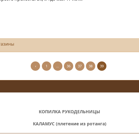
газины
‹
1
…
36
37
38
39
КОПИЛКА РУКОДЕЛЬНИЦЫ
КАЛАМУС (плетение из ротанга)