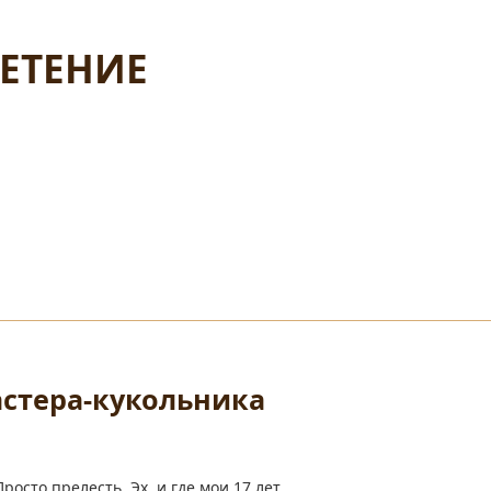
ЛЕТЕНИЕ
стера-кукольника
осто прелесть. Эх, и где мои 17 лет…