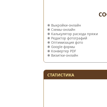
СО
❋
Выкройки-онлайн
❋
Схемы-онлайн
❋
Калькулятор расхода пряжи
❋
Редактор фотографий
❋
Оптимизация фото
❋
Google-формы
❋
Конвертер PDF
❋
Визитки-онлайн
СТАТИСТИКА