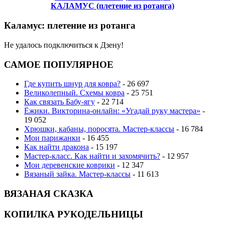
КАЛАМУС (плетение из ротанга)
Каламус: плетение из ротанга
Не удалось подключиться к Дзену!
САМОЕ ПОПУЛЯРНОЕ
Где купить шнур для ковра?
- 26 697
Великолепный. Схемы ковра
- 25 751
Как связать Бабу-ягу
- 22 714
Ёжики. Викторина-онлайн: «Угадай руку мастера»
-
19 052
Хрюшки, кабаны, поросята. Мастер-классы
- 16 784
Мои парижанки
- 16 455
Как найти дракона
- 15 197
Мастер-класс. Как найти и захомячить?
- 12 957
Мои деревенские коврики
- 12 347
Вязаный зайка. Мастер-классы
- 11 613
ВЯЗАНАЯ СКАЗКА
КОПИЛКА РУКОДЕЛЬНИЦЫ