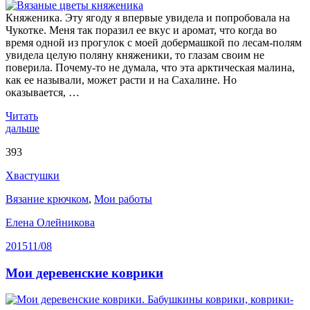
Княженика. Эту ягоду я впервые увидела и попробовала на
Чукотке. Меня так поразил ее вкус и аромат, что когда во
время одной из прогулок с моей добермашкой по лесам-полям
увидела целую поляну княженики, то глазам своим не
поверила. Почему-то не думала, что эта арктическая малина,
как ее называли, может расти и на Сахалине. Но
оказывается, …
Читать
дальше
393
Хвастушки
Вязание крючком
,
Мои работы
Елена Олейникова
2015
11/08
Мои деревенские коврики