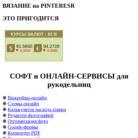
ВЯЗАНИЕ на PINTERESR
ЭТО ПРИГОДИТСЯ
СОФТ и ОНЛАЙН-СЕРВИСЫ для
рукодельниц
❋
Выкройки-онлайн
❋
Схемы-онлайн
❋
Калькулятор расхода пряжи
❋
Редактор фотографий
❋
Оптимизация фото
❋
Google-формы
❋
Конвертер PDF