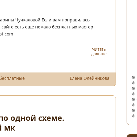
арины Чучкаловой Если вам понравилась
а сайте есть еще немало бесплатных мастер-
st.com
Читать
дальше
❋
 бесплатные
Елена Олейникова
❋
❋
❋
❋
❋
❋
по одной схеме.
❋
й мк