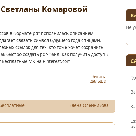
 Светланы Комаровой
К
Не у
ассов в формате pdf пополнилась описанием
лагает связать символ будущего года спицами.
езных ссылок для тех, кто тоже хочет сохранить
Как быстро создать pdf-файл Как получить доступ к
С
 Бесплатные МК на Pinterest.com
Читать
Гд
дальше
Ве
 бесплатные
Елена Олейникова
Ка
Ёж
ру