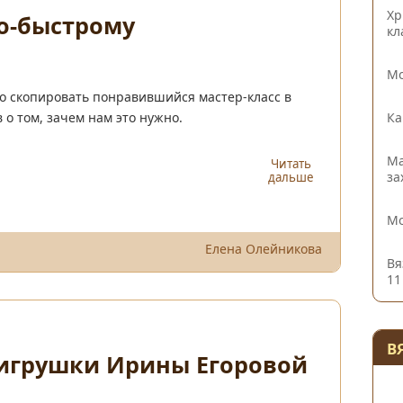
Хр
о-быстрому
кл
Мо
тро скопировать понравившийся мастер-класс в
Ка
 о том, зачем нам это нужно.
Ма
Читать
за
дальше
Мо
Елена Олейникова
Вя
11
В
 игрушки Ирины Егоровой