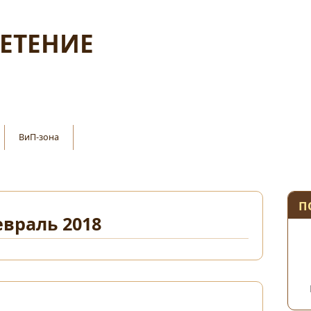
ЛЕТЕНИЕ
ВиП-зона
П
враль 2018