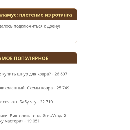
аламус: плетение из ротанга
далось подключиться к Дзену!
АМОЕ ПОПУЛЯРНОЕ
е купить шнур для ковра?
- 26 697
ликолепный. Схемы ковра
- 25 749
к связать Бабу-ягу
- 22 710
ики. Викторина-онлайн: «Угадай
ку мастера»
- 19 051