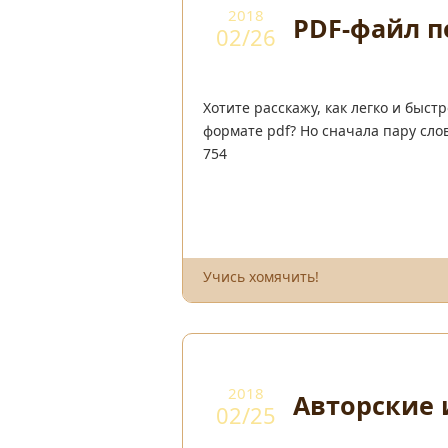
2018
PDF-файл п
02/26
Хотите расскажу, как легко и быс
формате pdf? Но сначала пару слов
754
Учись хомячить!
2018
Авторские
02/25