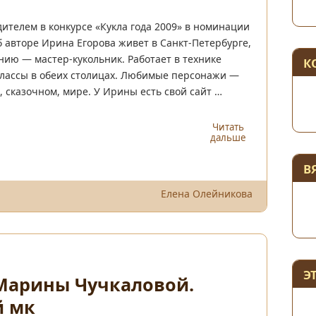
дителем в конкурсе «Кукла года 2009» в номинации
б авторе Ирина Егорова живет в Санкт-Петербурге,
нию — мастер-кукольник. Работает в технике
К
-классы в обеих столицах. Любимые персонажи —
, сказочном, мире. У Ирины есть свой сайт …
Читать
дальше
В
Елена Олейникова
Э
Марины Чучкаловой.
й мк