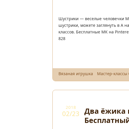
Шустрики — веселые человечки М
шустрики, можете заглянуть в А н
классов. Бесплатные МК на Pintere
828
Вязаная игрушка
Мастер-классы
2018
Два ёжика 
02/23
Бесплатны