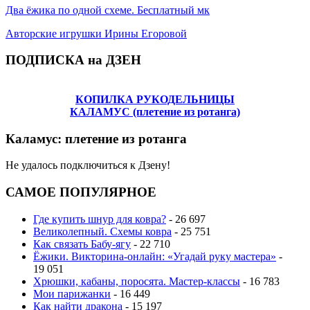
Два ёжика по одной схеме. Бесплатный мк
Авторские игрушки Ирины Егоровой
ПОДПИСКА на ДЗЕН
КОПИЛКА РУКОДЕЛЬНИЦЫ
КАЛАМУС (плетение из ротанга)
Каламус: плетение из ротанга
Не удалось подключиться к Дзену!
САМОЕ ПОПУЛЯРНОЕ
Где купить шнур для ковра?
- 26 697
Великолепный. Схемы ковра
- 25 751
Как связать Бабу-ягу
- 22 710
Ёжики. Викторина-онлайн: «Угадай руку мастера»
-
19 051
Хрюшки, кабаны, поросята. Мастер-классы
- 16 783
Мои парижанки
- 16 449
Как найти дракона
- 15 197