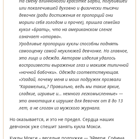
На смену длинноногой красотке Барби, погубившей
или покалечившей духовно и физически тысячи
девочек (ради достижения ее пропорций они
морили себя голодом и прочее), пришла семейка
кукол «Братц», что на американском сленге
означает «оторва».
Уродливые пропорции куклы способны поднять
самооценку самой неуклюжей девчонке. Но главное,
это лицо и одежда. Авторам изделия удалось
воспроизвести выражение глаз и макияж типичной
«ночной бабочки». Одежда соответствующая.
«Угадай, почему меня и моих подружек прозвали
“Карамельки„? Правильно, ведь мы такие яркие,
сладкие, игривые и… немного легкомысленные» —
это аннотация к игрушке для девочек от 8 до 13
лет, а не слоган из мужского журнала.
Но оказывается, и это не предел. Сердца наших
девчонок уже спешит занять кукла Мокси.
Куклы Мокси – веселые подружки — Эйвери, Софина,