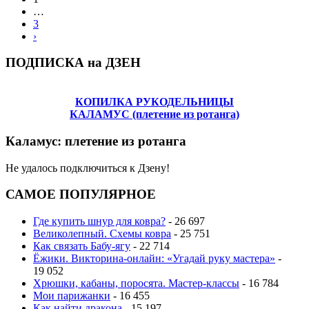
…
3
›
ПОДПИСКА на ДЗЕН
КОПИЛКА РУКОДЕЛЬНИЦЫ
КАЛАМУС (плетение из ротанга)
Каламус: плетение из ротанга
Не удалось подключиться к Дзену!
САМОЕ ПОПУЛЯРНОЕ
Где купить шнур для ковра?
- 26 697
Великолепный. Схемы ковра
- 25 751
Как связать Бабу-ягу
- 22 714
Ёжики. Викторина-онлайн: «Угадай руку мастера»
-
19 052
Хрюшки, кабаны, поросята. Мастер-классы
- 16 784
Мои парижанки
- 16 455
Как найти дракона
- 15 197