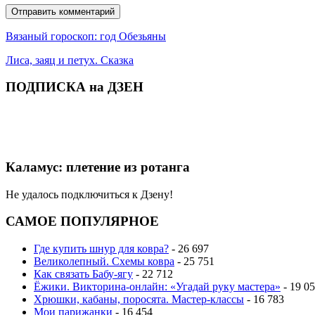
Вязаный гороскоп: год Обезьяны
Лиса, заяц и петух. Сказка
ПОДПИСКА на ДЗЕН
Каламус: плетение из ротанга
Не удалось подключиться к Дзену!
САМОЕ ПОПУЛЯРНОЕ
Где купить шнур для ковра?
- 26 697
Великолепный. Схемы ковра
- 25 751
Как связать Бабу-ягу
- 22 712
Ёжики. Викторина-онлайн: «Угадай руку мастера»
- 19 0
Хрюшки, кабаны, поросята. Мастер-классы
- 16 783
Мои парижанки
- 16 454