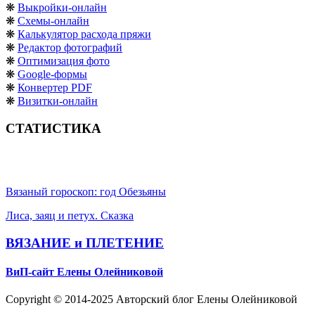
❋
Выкройки-онлайн
❋
Схемы-онлайн
❋
Калькулятор расхода пряжи
❋
Редактор фотографий
❋
Оптимизация фото
❋
Google-формы
❋
Конвертер PDF
❋
Визитки-онлайн
СТАТИСТИКА
Вязаный гороскоп: год Обезьяны
Лиса, заяц и петух. Сказка
ВЯЗАНИЕ и ПЛЕТЕНИЕ
ВиП-сайт Елены Олейниковой
Copyright © 2014-2025 Авторский блог Елены Олейниковой