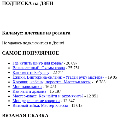
ПОДПИСКА на ДЗЕН
Каламус: плетение из ротанга
Не удалось подключиться к Дзену!
САМОЕ ПОПУЛЯРНОЕ
Где купить шнур для ковра?
- 26 697
Великолепный. Схемы ковра
- 25 751
Как связать Бабу-ягу
- 22 711
Ёжики. Викторина-онлайн: «Угадай руку мастера»
- 19 0
Хрюшки, кабаны, поросята. Мастер-классы
- 16 783
Мои парижанки
- 16 451
Как найти дракона
- 15 197
Мастер-класс. Как найти и захомячить?
- 12 951
Мои деревенские коврики
- 12 347
Вязаный зайка. Мастер-классы
- 11 613
ВЯЗАНАЯ СКАЗКА