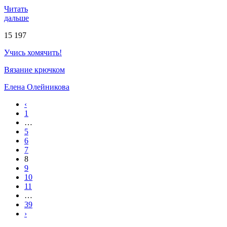
Читать
дальше
15 197
Учись хомячить!
Вязание крючком
Елена Олейникова
‹
1
…
5
6
7
8
9
10
11
…
39
›