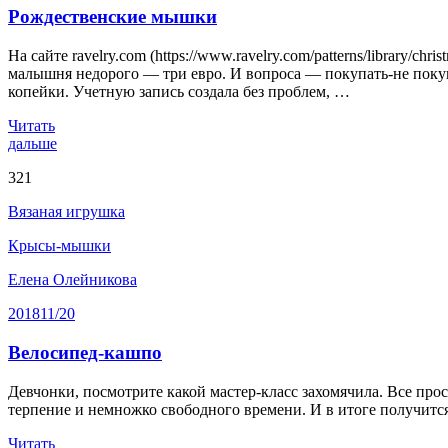
Рождественские мышки
На сайте ravelry.com (https://www.ravelry.com/patterns/library/c
малышня недорого — три евро. И вопроса — покупать-не покуп
копейки. Учетную запись создала без проблем, …
Читать
дальше
321
Вязаная игрушка
Крысы-мышки
Елена Олейникова
2018
11/20
Велосипед-кашпо
Девчонки, посмотрите какой мастер-класс захомячила. Все про
терпение и немножко свободного времени. И в итоге получитс
Читать