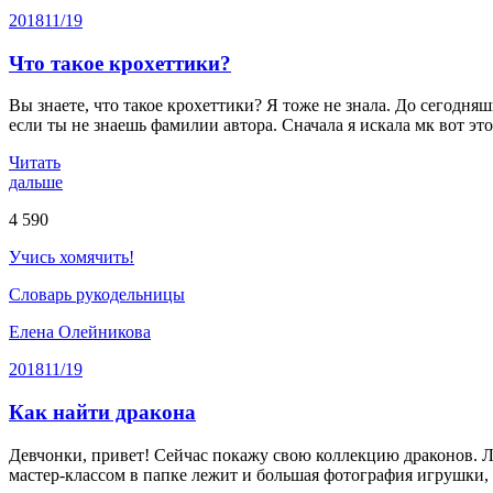
2018
11/19
Что такое крохеттики?
Вы знаете, что такое крохеттики? Я тоже не знала. До сегодняш
если ты не знаешь фамилии автора. Сначала я искала мк вот эт
Читать
дальше
4 590
Учись хомячить!
Словарь рукодельницы
Елена Олейникова
2018
11/19
Как найти дракона
Девчонки, привет! Сейчас покажу свою коллекцию драконов. Леж
мастер-классом в папке лежит и большая фотография игрушки, и