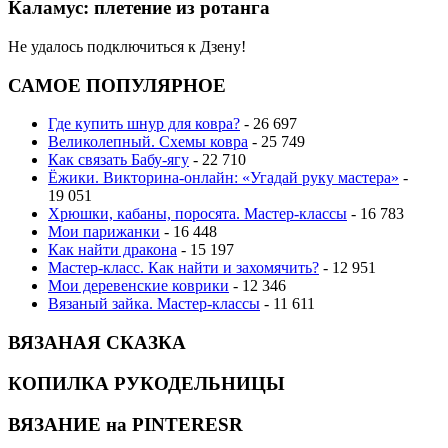
Каламус: плетение из ротанга
Не удалось подключиться к Дзену!
САМОЕ ПОПУЛЯРНОЕ
Где купить шнур для ковра?
- 26 697
Великолепный. Схемы ковра
- 25 749
Как связать Бабу-ягу
- 22 710
Ёжики. Викторина-онлайн: «Угадай руку мастера»
-
19 051
Хрюшки, кабаны, поросята. Мастер-классы
- 16 783
Мои парижанки
- 16 448
Как найти дракона
- 15 197
Мастер-класс. Как найти и захомячить?
- 12 951
Мои деревенские коврики
- 12 346
Вязаный зайка. Мастер-классы
- 11 611
ВЯЗАНАЯ СКАЗКА
КОПИЛКА РУКОДЕЛЬНИЦЫ
ВЯЗАНИЕ на PINTERESR