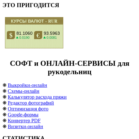
ЭТО ПРИГОДИТСЯ
СОФТ и ОНЛАЙН-СЕРВИСЫ для
рукодельниц
❋
Выкройки-онлайн
❋
Схемы-онлайн
❋
Калькулятор расхода пряжи
❋
Редактор фотографий
❋
Оптимизация фото
❋
Google-формы
❋
Конвертер PDF
❋
Визитки-онлайн
СТАТИСТИКА