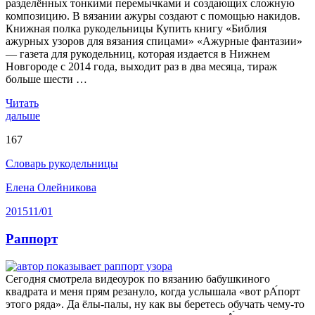
разделённых тонкими перемычками и создающих сложную
композицию. В вязании ажуры создают с помощью накидов.
Книжная полка рукодельницы Купить книгу «Библия
ажурных узоров для вязания спицами» «Ажурные фантазии»
— газета для рукодельниц, которая издается в Нижнем
Новгороде с 2014 года, выходит раз в два месяца, тираж
больше шести …
Читать
дальше
167
Словарь рукодельницы
Елена Олейникова
2015
11/01
Раппорт
Сегодня смотрела видеоурок по вязанию бабушкиного
квадрата и меня прям резануло, когда услышала «вот рА́порт
этого ряда». Да ёлы-палы, ну как вы беретесь обучать чему-то