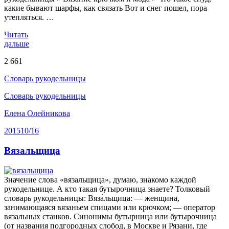
какие бывают шарфы, как связать Вот и снег пошел, пора
утепляться. …
Читать
дальше
2 661
Словарь рукодельницы
Словарь рукодельницы
Елена Олейникова
2015
10/16
Вязальщица
Значение слова «вязальщица», думаю, знакомо каждой
рукодельнице. А кто такая бутырочница знаете? Толковый
словарь рукодельницы: Вяза́льщица: — женщина,
занимающаяся вязаньем спицами или крючком; — оператор
вязальных станков. Синонимы бутырница или бутырочница
(от названия подгородных слобод, в Москве и Рязани, где