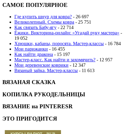
САМОЕ ПОПУЛЯРНОЕ
Где купить шнур для ковра?
- 26 697
Великолепный. Схемы ковра
- 25 751
Как связать Бабу-ягу
- 22 714
Ёжики. Викторина-онлайн: «Угадай руку мастера»
-
19 052
Хрюшки, кабаны, поросята. Мастер-классы
- 16 784
Мои парижанки
- 16 455
Как найти дракона
- 15 197
Мастер-класс. Как найти и захомячить?
- 12 957
Мои деревенские коврики
- 12 347
Вязаный зайка. Мастер-классы
- 11 613
ВЯЗАНАЯ СКАЗКА
КОПИЛКА РУКОДЕЛЬНИЦЫ
ВЯЗАНИЕ на PINTERESR
ЭТО ПРИГОДИТСЯ