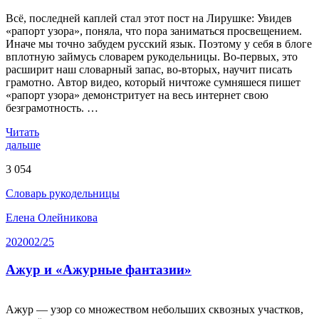
Всё, последней каплей стал этот пост на Лирушке: Увидев
«рапорт узора», поняла, что пора заниматься просвещением.
Иначе мы точно забудем русский язык. Поэтому у себя в блоге
вплотную займусь словарем рукодельницы. Во-первых, это
расширит наш словарный запас, во-вторых, научит писать
грамотно. Автор видео, который ничтоже сумняшеся пишет
«рапорт узора» демонстритует на весь интернет свою
безграмотность. …
Читать
дальше
3 054
Словарь рукодельницы
Елена Олейникова
2020
02/25
Ажур и «Ажурные фантазии»
Ажур — узор со множеством небольших сквозных участков,