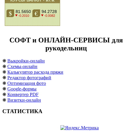
СОФТ и ОНЛАЙН-СЕРВИСЫ для
рукодельниц
❋
Выкройки-онлайн
❋
Схемы-онлайн
❋
Калькулятор расхода пряжи
❋
Редактор фотографий
❋
Оптимизация фото
❋
Google-формы
❋
Конвертер PDF
❋
Визитки-онлайн
СТАТИСТИКА