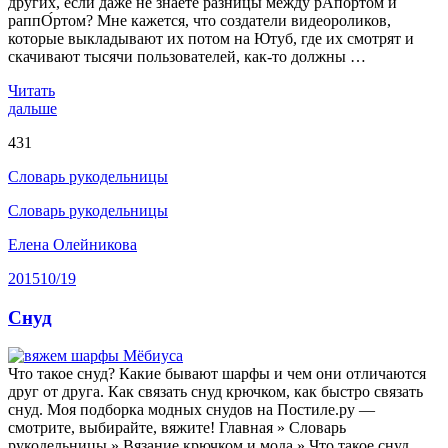
других, если даже не знаете разницы между рА́портом и
раппО́ртом? Мне кажется, что создатели видеороликов,
которые выкладывают их потом на Ютуб, где их смотрят и
скачивают тысячи пользователей, как-то должны …
Читать
дальше
431
Словарь рукодельницы
Словарь рукодельницы
Елена Олейникова
2015
10/19
Снуд
Что такое снуд? Какие бывают шарфы и чем они отличаются
друг от друга. Как связать снуд крючком, как быстро связать
снуд. Моя подборка модных снудов на Постиле.ру —
смотрите, выбирайте, вяжите! Главная » Словарь
рукодельницы » Вязание крючком и мода » Что такое снуд,