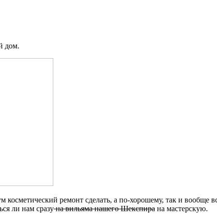
й дом.
м косметический ремонт сделать, а по-хорошему, так и вообще 
ться ли нам сразу
на вильяма нашего Шекспира
на мастерскую.