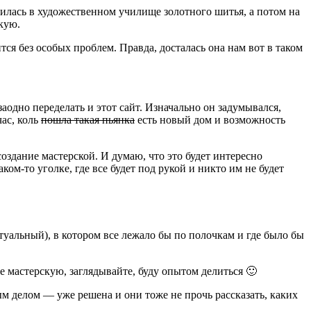
училась в художественном училище золотного шитья, а потом на
кую.
тся без особых проблем. Правда, досталась она нам вот в таком
заодно переделать и этот сайт. Изначально он задумывался,
час, коль
пошла такая пьянка
есть новый дом и возможность
оздание мастерской. И думаю, что это будет интересно
ком-то уголке, где все будет под рукой и никто им не будет
туальный), в котором все лежало бы по полочкам и где было бы
е мастерскую, заглядывайте, буду опытом делиться 🙂
м делом — уже решена и они тоже не прочь рассказать, каких