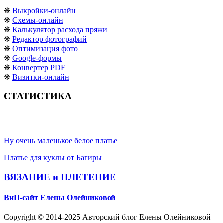
❋
Выкройки-онлайн
❋
Схемы-онлайн
❋
Калькулятор расхода пряжи
❋
Редактор фотографий
❋
Оптимизация фото
❋
Google-формы
❋
Конвертер PDF
❋
Визитки-онлайн
СТАТИСТИКА
Ну очень маленькое белое платье
Платье для куклы от Багиры
ВЯЗАНИЕ и ПЛЕТЕНИЕ
ВиП-сайт Елены Олейниковой
Copyright © 2014-2025 Авторский блог Елены Олейниковой