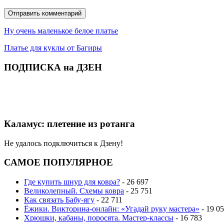
Ну очень маленькое белое платье
Платье для куклы от Багиры
ПОДПИСКА на ДЗЕН
Каламус: плетение из ротанга
Не удалось подключиться к Дзену!
САМОЕ ПОПУЛЯРНОЕ
Где купить шнур для ковра?
- 26 697
Великолепный. Схемы ковра
- 25 751
Как связать Бабу-ягу
- 22 711
Ёжики. Викторина-онлайн: «Угадай руку мастера»
- 19 0
Хрюшки, кабаны, поросята. Мастер-классы
- 16 783