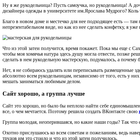
Ну я же рукодельница? Пусть самоучка, но рукодельница! А доч
дизайнера одежды в университете им.Ярослава Мудрого? Коль т
Благо в новом доме и местечко для нее подходящее есть — там п
непрезентабельном виде, но как из нее сделать конфетку, я уж
Что из этой затеи получится, время покажет. Пока мы еще с Сах
чтобы моя хомячья натура здесь душу могла отвести, позже реш
сделать в нем рукодельную мастерскую, подумалось, а почему б
Нет, я не собираюсь удалять или переписывать размещенные зде
абсолютно всем рукодельницам, независимо от того, есть у них м
мешать заниматься любимым делом.
Сайт хорошо, а группа лучше
Сайт это хорошо, но было бы неплохо найти себе единомышленн
все, о чем мечтается. Поэтому решила создать ВКонтакте свою
Группа молодая, неоперившаяся, но какие наши годы? Так что е
Охотно прислушаюсь ко всем советам и пожеланиям, ведь наве
трудов им это стоило и что из этой затеи получилось.