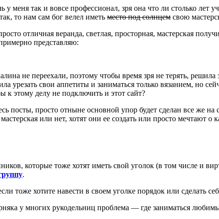
ь у меня так и вовсе профессионал, зря она что ли столько лет 
ак, то нам сам бог велел иметь
место под солнцем
свою мастерс
росто отличная веранда, светлая, просторная, мастерская получи
е примерно представляю:
алина не переехали, поэтому чтобы время зря не терять, решила 
ила урезать свои аппетиты и заниматься только вязанием, но сей
ы к этому делу не подключить и этот сайт?
сь посты, просто отныне основной упор будет сделан все же на с
астерская или нет, хотят они ее создать или просто мечтают о ка
иков, которые тоже хотят иметь свой уголок (в том числе и вир
группу
.
сли тоже хотите навести в своем уголке порядок или сделать себ
рняка у многих рукодельниц проблема — где заниматься любимы