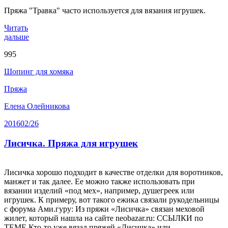
Пряжа "Травка" часто используется для вязания игрушек.
Читать
дальше
995
Шопинг для хомяка
Пряжа
Елена Олейникова
2016
02/26
Лисичка. Пряжа для игрушек
Лисичка хорошо подходит в качестве отделки для воротников,
манжет и так далее. Ее можно также использовать при
вязании изделий «под мех», например, душегреек или
игрушек. К примеру, вот такого ежика связали рукодельницы
с форума Ами.гуру: Из пряжи «Лисичка» связан меховой
жилет, который нашла на сайте neobazar.ru: ССЫЛКИ по
ТЕМЕ Кто-то уже вязал пряжей «Лисичка» или …