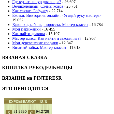
Где купить шнур для ковра?
- 26 697
Великолепный. Схемы ковра
- 25 751
Как связать Бабу-ягу
- 22 714
Ёжики. Викторина-онлайн: «Угадай руку мастера»
-
19 052
Хрюшки, кабаны, поросята. Мастер-классы
- 16 784
Мои парижанки
- 16 455
Как найти дракона
- 15 197
Мастер-класс. Как найти и захомячить?
- 12 957
Мои деревенские коврики
- 12 347
Вязаный зайка. Мастер-классы
- 11 613
ВЯЗАНАЯ СКАЗКА
КОПИЛКА РУКОДЕЛЬНИЦЫ
ВЯЗАНИЕ на PINTERESR
ЭТО ПРИГОДИТСЯ