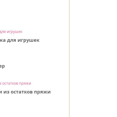
жа для игрушек
ер
и из остатков пряжи