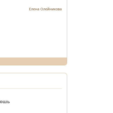
Елена Олейникова
иошь