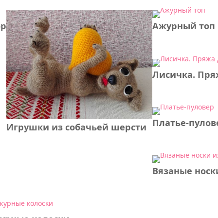
ор
Ажурный топ
Лисичка. Пря
Платье-пулов
Игрушки из собачьей шерсти
Вязаные носк