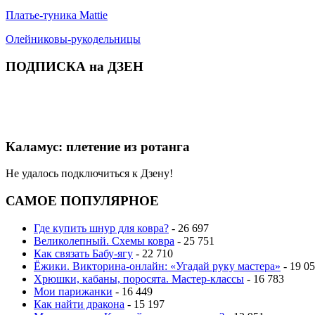
Платье-туника Mattie
Олейниковы-рукодельницы
ПОДПИСКА на ДЗЕН
Каламус: плетение из ротанга
Не удалось подключиться к Дзену!
САМОЕ ПОПУЛЯРНОЕ
Где купить шнур для ковра?
- 26 697
Великолепный. Схемы ковра
- 25 751
Как связать Бабу-ягу
- 22 710
Ёжики. Викторина-онлайн: «Угадай руку мастера»
- 19 0
Хрюшки, кабаны, поросята. Мастер-классы
- 16 783
Мои парижанки
- 16 449
Как найти дракона
- 15 197