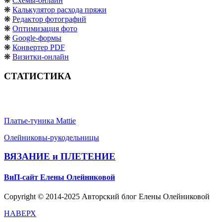
❋
Схемы-онлайн
❋
Калькулятор расхода пряжи
❋
Редактор фотографий
❋
Оптимизация фото
❋
Google-формы
❋
Конвертер PDF
❋
Визитки-онлайн
СТАТИСТИКА
Платье-туника Mattie
Олейниковы-рукодельницы
ВЯЗАНИЕ и ПЛЕТЕНИЕ
ВиП-сайт Елены Олейниковой
Copyright © 2014-2025 Авторский блог Елены Олейниковой
НАВЕРХ