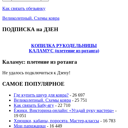
Как связать обезьянку
Великолепный. Схемы ковра
ПОДПИСКА на ДЗЕН
КОПИЛКА РУКОДЕЛЬНИЦЫ
КАЛАМУС (плетение из ротанга)
Каламус: плетение из ротанга
Не удалось подключиться к Дзену!
САМОЕ ПОПУЛЯРНОЕ
Где купить шнур для ковра?
- 26 697
Великолепный. Схемы ковра
- 25 751
Как связать Бабу-ягу
- 22 710
Ёжики. Викторина-онлайн: «Угадай руку мастера»
-
19 051
Хрюшки, кабаны, поросята. Мастер-классы
- 16 783
Мои парижанки
- 16 449