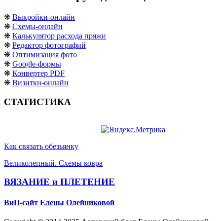
❋
Выкройки-онлайн
❋
Схемы-онлайн
❋
Калькулятор расхода пряжи
❋
Редактор фотографий
❋
Оптимизация фото
❋
Google-формы
❋
Конвертер PDF
❋
Визитки-онлайн
СТАТИСТИКА
Как связать обезьянку
Великолепный. Схемы ковра
ВЯЗАНИЕ и ПЛЕТЕНИЕ
ВиП-сайт Елены Олейниковой